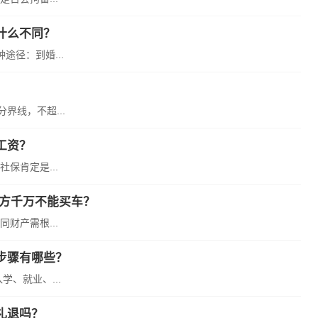
什么不同？
径：到婚...
界线，不超...
工资？
保肯定是...
女方千万不能买车？
财产需根...
步骤有哪些？
、就业、...
礼退吗？