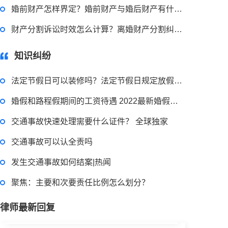
虚开增值税发票罪要如何来界定？虚开增值税票罪怎样规定立案标准的？
婚前财产怎样界定？婚前财产与婚后财产有什么区别？
财产分割诉讼时效怎么计算？离婚财产分割纠纷官司诉讼有哪些程序？
2023-03-29 16:54:32
知识纠纷
律师回答区
法定节假日可以装修吗？法定节假日规定放假天数是多少天？
被合同诈骗了在哪里报案？合同诈骗罪的常见情形有哪些？
婚假和路程假期间的工资待遇 2022最新婚假国家规定内容是什么？
交通事故快速处理需要什么证件？ 全球独家
2023-03-29 16:54:32
交通事故可以认全责吗
律师回答区
发生交通事故如何结案|热闻
聚焦：主要和次要责任比例怎么划分？
偷逃税款500万的量刑标准是什么？偷逃税款多少钱构成犯罪？
律师最新回复
2023-03-29 16:54:32