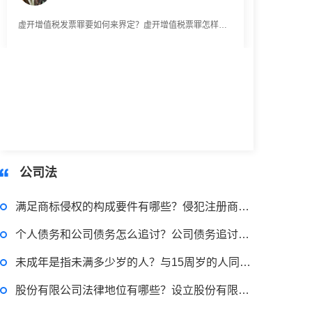
2023-03-29 16:54:32
律师回答区
被合同诈骗了在哪里报案？合同诈骗罪的常见情形有哪些？
2023-03-29 16:54:32
公司法
律师回答区
满足商标侵权的构成要件有哪些？侵犯注册商标专用权行为有哪些？
个人债务和公司债务怎么追讨？公司债务追讨的注意事项有哪些？
偷逃税款500万的量刑标准是什么？偷逃税款多少钱构成犯罪？
未成年是指未满多少岁的人？与15周岁的人同居犯法吗？
股份有限公司法律地位有哪些？设立股份有限公司的法律意见书
2023-03-29 16:54:32