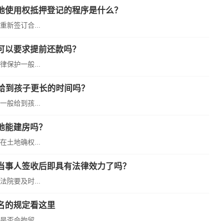
地使用权抵押登记的程序是什么？
新签订合...
可以要求提前还款吗？
保护一般...
给到孩子更长的时间吗？
般给到孩...
地能建房吗？
土地确权...
当事人签收后即具有法律效力了吗？
院要及时...
名的规定看这里
否会拘留...