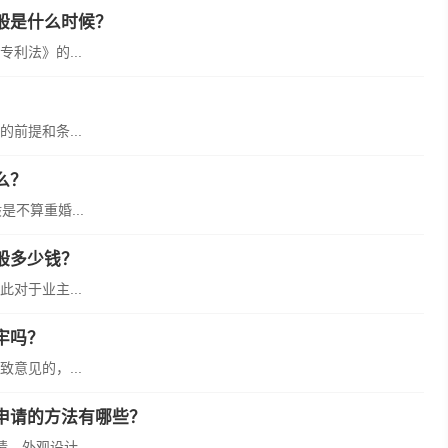
般是什么时候？
利法》的...
前提和条...
么？
不算重婚...
般多少钱？
对于业主...
牢吗？
意见的，...
申请的方法有哪些？
外观设计...