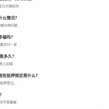
为婚前存...
什么情况？
法律问题...
幸福吗？
支付一定...
是多久？
运输;...
用权抵押规定是什么？
押登记，...
？
不需要解...