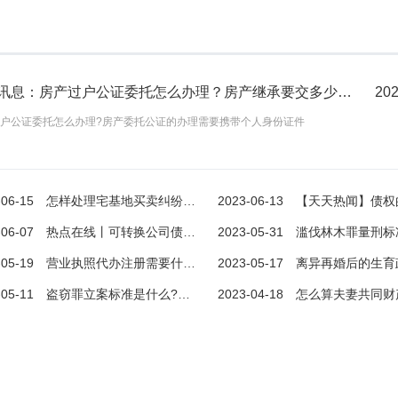
焦点讯息：房产过户公证委托怎么办理？房产继承要交多少费用？
202
户公证委托怎么办理?房产委托公证的办理需要携带个人身份证件
-06-15
怎样处理宅基地买卖纠纷?出现宅基地买卖纠纷有哪些原因? 当前速递
2023-06-13
【天天热闻】债权的法律特征是什么？无因管理指的是什么？债
-06-07
热点在线丨可转换公司债券的发行主体为上市公司吗？
2023-05-31
滥伐林木罪量刑标准是怎样的？盗伐林木罪与滥伐林木
怎样处理宅基地买卖纠纷?出现宅基地买卖纠纷有哪些原因? 当前速递
焦点讯息：房产过户公证委托怎么办理？房产继承要交多少费用？
-05-19
营业执照代办注册需要什么资料？营业执照如何代办？
2023-05-17
离异再婚后的生育政策是什么？离异再婚生育
买卖纠纷?1、农户之间发生宅基地
房产过户公证委托怎么办理?房产委托公证的办理
-05-11
盗窃罪立案标准是什么?盗窃罪与侵占罪的区别是什么?
2023-04-18
怎么算夫妻共同财产？夫妻个人财产和夫妻共
人双
需要携带个人身份证件
2023-06-15
2023-07-1
查看更多