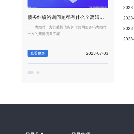
2023
怎样认定房产为夫妻共同财产？房产证怎样才算夫妻共同财产？ 速看
债务纠纷咨询问题都有什么？离婚时一方的赌博债务算作共同债务吗？|热头条
2023
据我国《中华人
一、离婚时一方的赌博债务算作共同债务吗离婚时
怎样认定房产为
2023
一方的赌博债务不能
民共和国民法典
2023
2023-06-30
2023-07-03
查看更多
查看更多