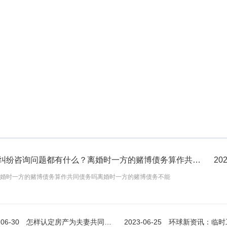
用...
担保别人还不上钱的
2023-05-24
2023-07-0
查看更多
债务纠纷咨询问题都有什么？离婚时一方的赌博债务算作共同债务吗？|热头条
202
婚时一方的赌博债务算作共同债务吗离婚时一方的赌博债务不能
-06-30
怎样认定房产为夫妻共同财产？房产证怎样才算夫妻共同财产？ 速看
2023-06-25
环球新资讯：临时工签订用工协议合法吗？单位临时工