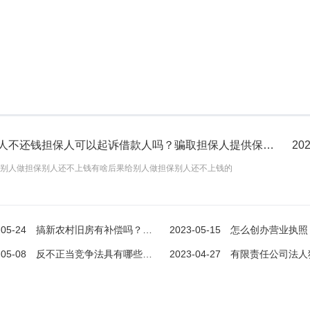
借款人不还钱担保人可以起诉借款人吗？骗取担保人提供保证的怎么办？
202
别人做担保别人还不上钱有啥后果给别人做担保别人还不上钱的
-05-24
搞新农村旧房有补偿吗？国有土地上房屋征收与补偿条例第十七条是什么？
2023-05-15
怎么创办营业执照 企业法人营业执照和营业
-05-08
反不正当竞争法具有哪些基本特征？反不正当竞争法特征有什么表现？
2023-04-27
有限责任公司法人独资是国企吗？有限责任公司自然人独资
搞新农村旧房有补偿吗？国有土地上房屋征收与补偿条例第十七条是什么？
借款人不还钱担保人可以起诉借款人吗？骗取担保人提供保证的怎么办？
补贴，旧房拆除补偿标准以宅基地
一、给别人做担保别人还不上钱有啥后果给别人做