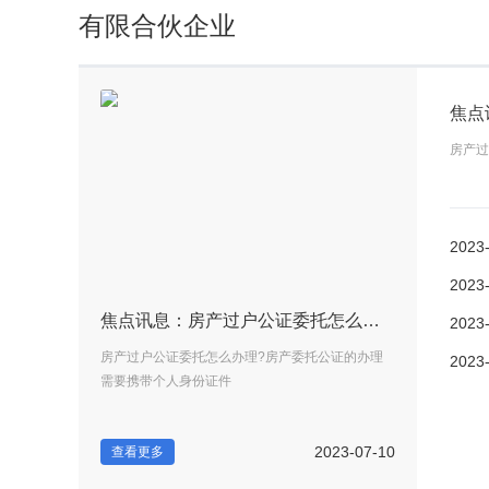
有限合伙企业
房产过
2023
2023
怎样处理宅基地买卖纠纷?出现宅基地买卖纠纷有哪些原因? 当前速递
焦点讯息：房产过户公证委托怎么办理？房产继承要交多少费用？
2023
户之间发生宅基地
房产过户公证委托怎么办理?房产委托公证的办理
怎样处理宅基地
2023
需要携带个人身份证件
权属争议，当事
2023-06-15
2023-07-10
查看更多
查看更多