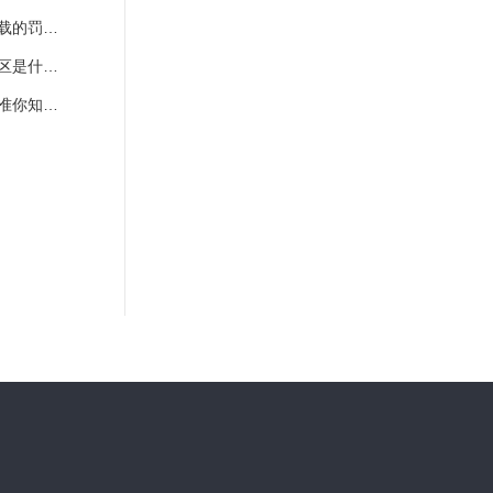
分比的计算公式
一条培训是什么？
的有关规定看这里
3