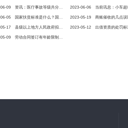
-06-09
资讯：医疗事故等级共分几级几等？医疗事故等级怎么划分？
2023-06-06
当前讯息：小车超载的罚款标准是什么？超载百
怎样认定房产为夫妻共同财产？房产证怎样才算夫妻共同财产？ 速看
债务纠纷咨询问题都有什么？离婚时一方的赌博债务算作共同债务吗？|热头条
-06-05
国家扶贫标准是什么？国家扶贫日是什么时候？_视点
2023-05-19
商账催收的几点误区是什么？商帐人员接受的第
夫妻共同财产?根据我国《中华人
一、离婚时一方的赌博债务算作共同债务吗离婚时
-05-17
县级以上地方人民政府拟申请征收土地的流程是什么？土地的征收范围是什么？
2023-05-12
出借资质的处罚标准你知道吗？特种作业提前退休
》和相
一方的赌博债务不能
-05-09
劳动合同签订有年龄限制吗为什么 劳动合同的主要内容包括哪些？
2023-06-30
2023-07-0
查看更多