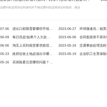
业费纠纷适用诉讼时效吗对于物业费纠纷适用诉讼时效的，物业
-07-06
进出口权限需要哪些手续？如何办理进出口权？
2023-06-27
环球微速讯：籍贯怎么填写才正确？籍贯填写注
-06-09
每日讯息!如果个人欠款无力偿还怎么办？企业债权人和股东的区别在哪？
2023-06-06
合同套路算不算诈骗？如何证明被骗签合
进出口权限需要哪些手续？如何办理进出口权？
对于物业费纠纷适用诉讼时效吗？民事纠纷诉讼时效多久？
-06-06
淘宝上买到假货要求赔偿找哪里投诉？商家寄错货应该怎么补偿？
2023-05-24
交通事故处理流程有哪些？交通事故怎么投诉？交通事故处
哪些手续?1、希望从事进出口业务
对于物业费纠纷适用诉讼时效吗对于物业费纠纷适
-05-23
政府征收土地必须出示哪些文件？农村土地征用赔偿的内容有哪些？
2023-05-19
企业职工生育保险试行办法第八条是什么？ 生育保险基金
应保
用诉讼时效的，物业
-05-16
买保险要注意哪些问题？保险条款的保险责任是如何规定的？
2023-07-06
2023-07-0
查看更多